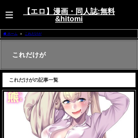
【エロ】漫画・同人誌:無料
&hitomi
ホーム
これだけが
これだけが
これだけがの記事一覧