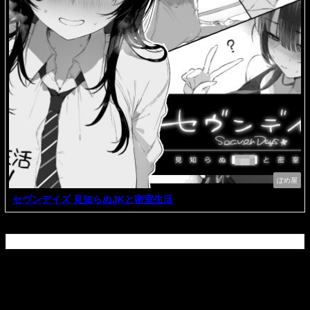
ぽめ屋
セヴンデイズ 見知らぬJKと密室生活