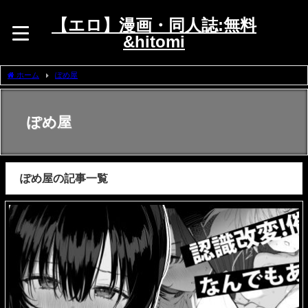
【エロ】漫画・同人誌:無料
&hitomi
ホーム
ぽめ屋
ぽめ屋
ぽめ屋の記事一覧