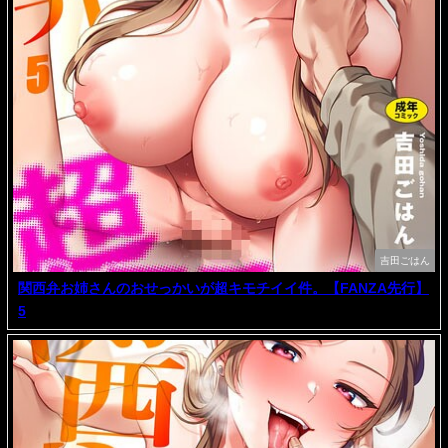
吉田ごはん
関西弁お姉さんのおせっかいが超キモチイイ件。【FANZA先行】
5