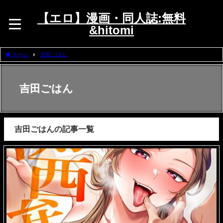
【エロ】漫画・同人誌:無料
&hitomi
ホーム
吉田ごはん
吉田ごはん
吉田ごはんの記事一覧