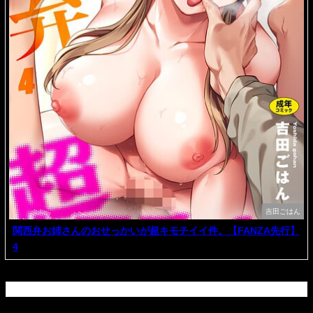
吉田ごはん
関西弁お姉さんのおせっかいが超キモチイイ件。【FANZA先行】
4