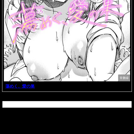
常磐緑
蕩めく、愛の巣