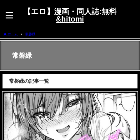
【エロ】漫画・同人誌:無料
&hitomi
ホーム
常磐緑
常磐緑
常磐緑の記事一覧