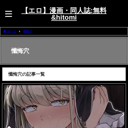
【エロ】漫画・同人誌:無料
&hitomi
ホーム
懺悔穴
懺悔穴
懺悔穴の記事一覧