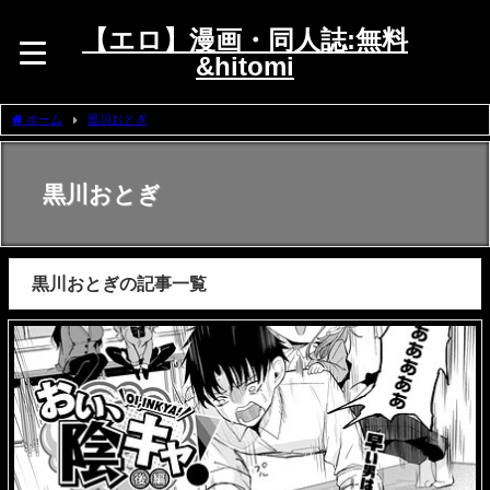
【エロ】漫画・同人誌:無料
&hitomi
ホーム
黒川おとぎ
黒川おとぎ
黒川おとぎの記事一覧