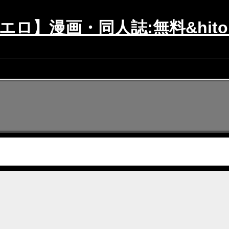
エロ】漫画・同人誌:無料&hito